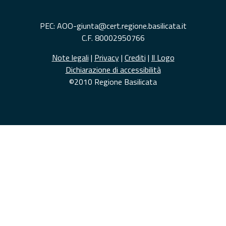
PEC: AOO-giunta@cert.regione.basilicata.it
C.F. 80002950766
Note legali
|
Privacy
|
Crediti
|
Il Logo
Dichiarazione di accessibilità
©2010 Regione Basilicata