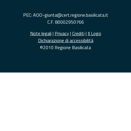
PEC: AOO-giunta@cert.regione.basilicata.it
C.F. 80002950766
Note legali
|
Privacy
|
Crediti
|
Il Logo
Dichiarazione di accessibilità
©2010 Regione Basilicata