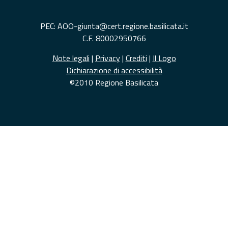
PEC: AOO-giunta@cert.regione.basilicata.it
C.F. 80002950766
Note legali
|
Privacy
|
Crediti
|
Il Logo
Dichiarazione di accessibilità
©2010 Regione Basilicata