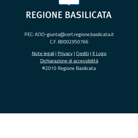
PEC: AOO-giunta@cert.regione.basilicata.it
C.F. 80002950766
Note legali
|
Privacy
|
Crediti
|
Il Logo
Dichiarazione di accessibilità
©2010 Regione Basilicata