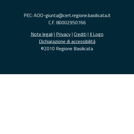
PEC: AOO-giunta@cert.regione.basilicata.it
C.F. 80002950766
Note legali
|
Privacy
|
Crediti
|
Il Logo
Dichiarazione di accessibilità
©2010 Regione Basilicata