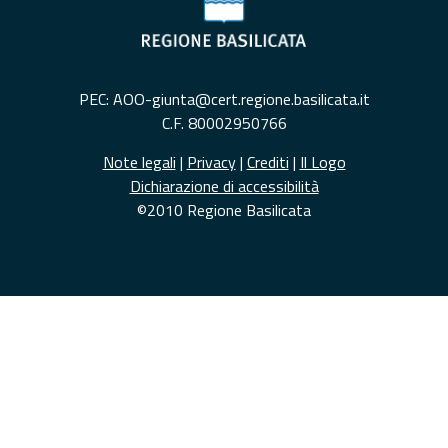
PEC: AOO-giunta@cert.regione.basilicata.it
C.F. 80002950766
Note legali
|
Privacy
|
Crediti
|
Il Logo
Dichiarazione di accessibilità
©2010 Regione Basilicata