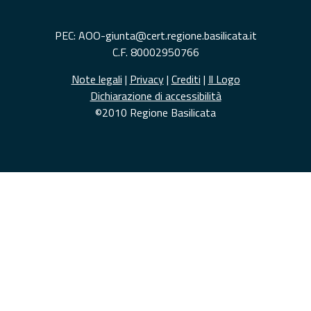
PEC: AOO-giunta@cert.regione.basilicata.it
C.F. 80002950766
Note legali
|
Privacy
|
Crediti
|
Il Logo
Dichiarazione di accessibilità
©2010 Regione Basilicata