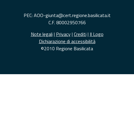
PEC: AOO-giunta@cert.regione.basilicata.it
C.F. 80002950766
Note legali
|
Privacy
|
Crediti
|
Il Logo
Dichiarazione di accessibilità
©2010 Regione Basilicata