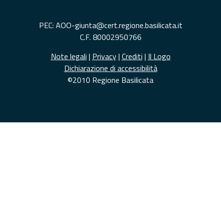
PEC: AOO-giunta@cert.regione.basilicata.it
C.F. 80002950766
Note legali
|
Privacy
|
Crediti
|
Il Logo
Dichiarazione di accessibilità
©2010 Regione Basilicata