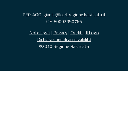
PEC: AOO-giunta@cert.regione.basilicata.it
C.F. 80002950766
Note legali
|
Privacy
|
Crediti
|
Il Logo
Dichiarazione di accessibilità
©2010 Regione Basilicata