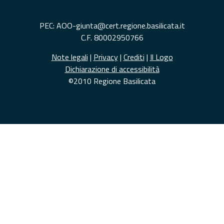
PEC: AOO-giunta@cert.regione.basilicata.it
C.F. 80002950766
Note legali
|
Privacy
|
Crediti
|
Il Logo
Dichiarazione di accessibilità
©2010 Regione Basilicata