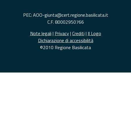
PEC: AOO-giunta@cert.regione.basilicata.it
C.F. 80002950766
Note legali
|
Privacy
|
Crediti
|
Il Logo
Dichiarazione di accessibilità
©2010 Regione Basilicata