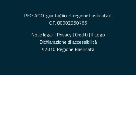
PEC: AOO-giunta@cert.regione.basilicata.it
C.F. 80002950766
Note legali
|
Privacy
|
Crediti
|
Il Logo
Dichiarazione di accessibilità
©2010 Regione Basilicata