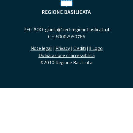
PEC: AOO-giunta@cert.regione.basilicata.it
C.F. 80002950766
Note legali
|
Privacy
|
Crediti
|
Il Logo
Dichiarazione di accessibilità
©2010 Regione Basilicata