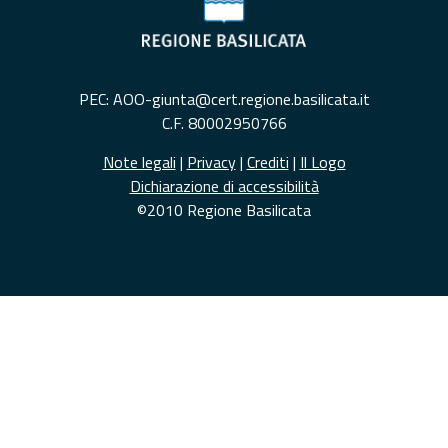
PEC: AOO-giunta@cert.regione.basilicata.it
C.F. 80002950766
Note legali
|
Privacy
|
Crediti
|
Il Logo
Dichiarazione di accessibilità
©2010 Regione Basilicata