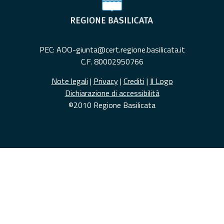
PEC: AOO-giunta@cert.regione.basilicata.it
C.F. 80002950766
Note legali
|
Privacy
|
Crediti
|
Il Logo
Dichiarazione di accessibilità
©2010 Regione Basilicata