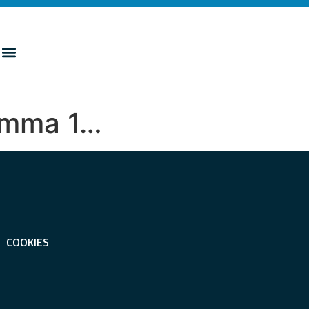
 comma 1…
COOKIES