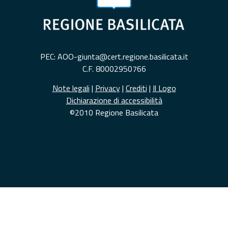
PEC: AOO-giunta@cert.regione.basilicata.it
C.F. 80002950766
Note legali
|
Privacy
|
Crediti
|
Il Logo
Dichiarazione di accessibilità
©2010 Regione Basilicata