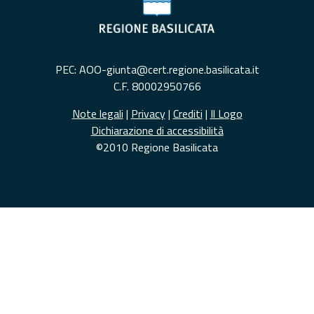
PEC: AOO-giunta@cert.regione.basilicata.it
C.F. 80002950766
Note legali
|
Privacy
|
Crediti
|
Il Logo
Dichiarazione di accessibilità
©2010 Regione Basilicata