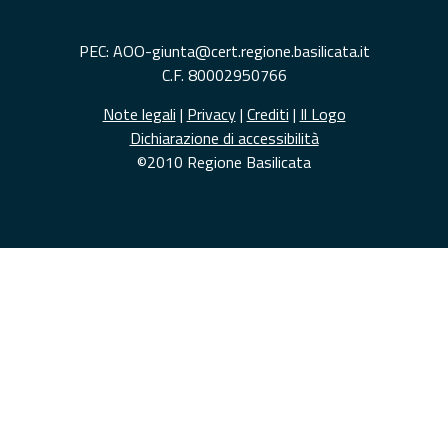
PEC: AOO-giunta@cert.regione.basilicata.it
C.F. 80002950766
Note legali
|
Privacy
|
Crediti
|
Il Logo
Dichiarazione di accessibilità
©2010 Regione Basilicata