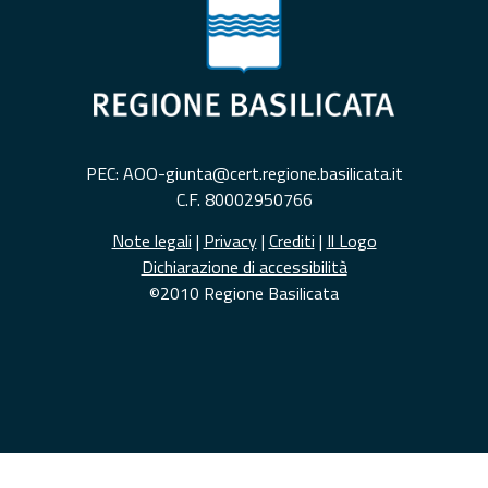
PEC: AOO-giunta@cert.regione.basilicata.it
C.F. 80002950766
Note legali
|
Privacy
|
Crediti
|
Il Logo
Dichiarazione di accessibilità
©2010 Regione Basilicata