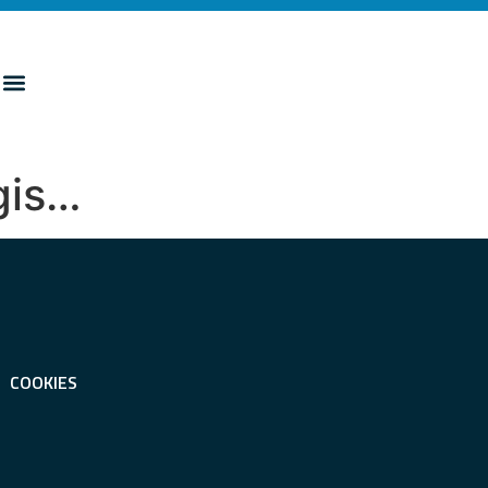
egis…
COOKIES