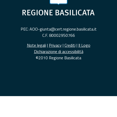
PEC: AOO-giunta@cert.regione.basilicata.it
C.F. 80002950766
Note legali
|
Privacy
|
Crediti
|
Il Logo
Dichiarazione di accessibilità
©2010 Regione Basilicata