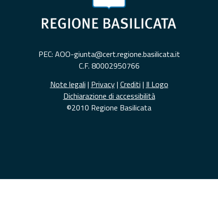
PEC: AOO-giunta@cert.regione.basilicata.it
C.F. 80002950766
Note legali
|
Privacy
|
Crediti
|
Il Logo
Dichiarazione di accessibilità
©2010 Regione Basilicata