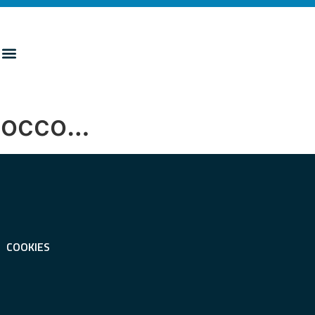
, occo…
COOKIES