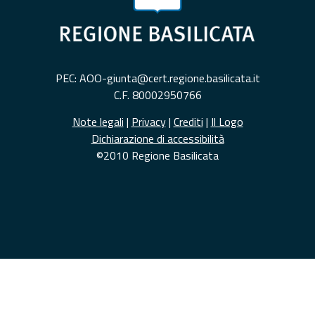
PEC: AOO-giunta@cert.regione.basilicata.it
C.F. 80002950766
Note legali
|
Privacy
|
Crediti
|
Il Logo
Dichiarazione di accessibilità
©2010 Regione Basilicata