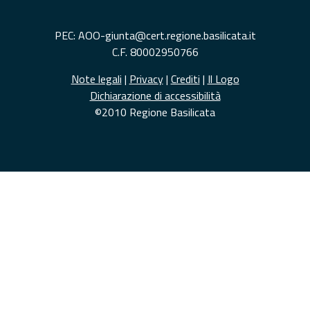
PEC: AOO-giunta@cert.regione.basilicata.it
C.F. 80002950766
Note legali
|
Privacy
|
Crediti
|
Il Logo
Dichiarazione di accessibilità
©2010 Regione Basilicata