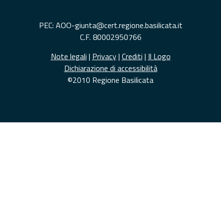
PEC: AOO-giunta@cert.regione.basilicata.it
C.F. 80002950766
Note legali
|
Privacy
|
Crediti
|
Il Logo
Dichiarazione di accessibilità
©2010 Regione Basilicata