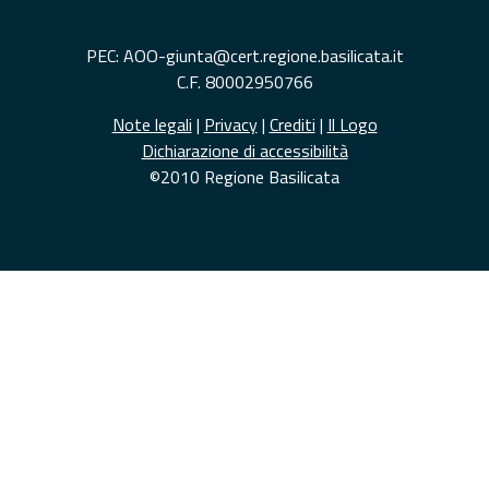
PEC: AOO-giunta@cert.regione.basilicata.it
C.F. 80002950766
Note legali
|
Privacy
|
Crediti
|
Il Logo
Dichiarazione di accessibilità
©2010 Regione Basilicata