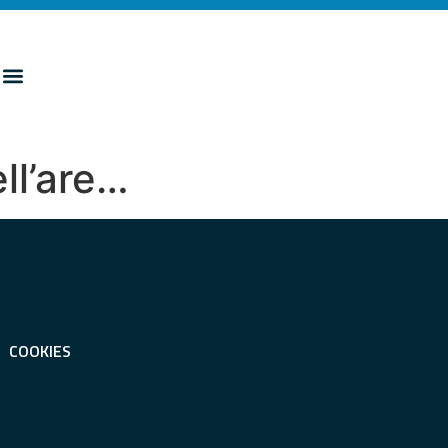
ell’are…
COOKIES