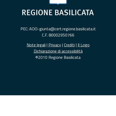
PEC: AOO-giunta@cert.regione.basilicata.it
C.F. 80002950766
Note legali
|
Privacy
|
Crediti
|
Il Logo
Dichiarazione di accessibilità
©2010 Regione Basilicata