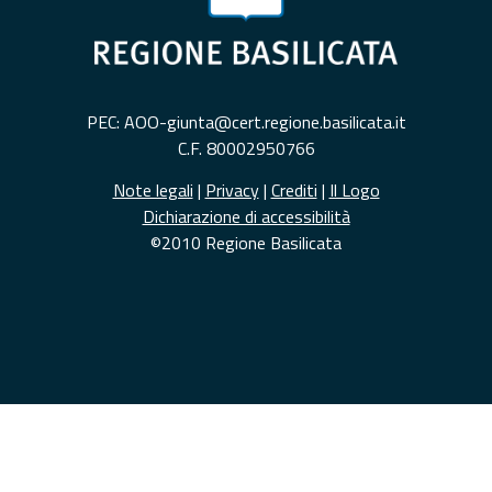
PEC: AOO-giunta@cert.regione.basilicata.it
C.F. 80002950766
Note legali
|
Privacy
|
Crediti
|
Il Logo
Dichiarazione di accessibilità
©2010 Regione Basilicata