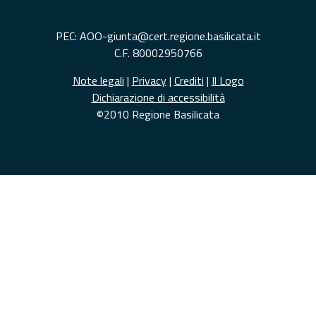
PEC: AOO-giunta@cert.regione.basilicata.it
C.F. 80002950766
Note legali
|
Privacy
|
Crediti
|
Il Logo
Dichiarazione di accessibilità
©2010 Regione Basilicata