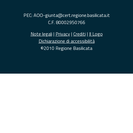
PEC: AOO-giunta@cert.regione.basilicata.it
C.F. 80002950766
Note legali
|
Privacy
|
Crediti
|
Il Logo
Dichiarazione di accessibilità
©2010 Regione Basilicata