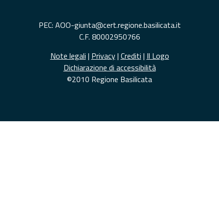
PEC: AOO-giunta@cert.regione.basilicata.it
C.F. 80002950766
Note legali
|
Privacy
|
Crediti
|
Il Logo
Dichiarazione di accessibilità
©2010 Regione Basilicata