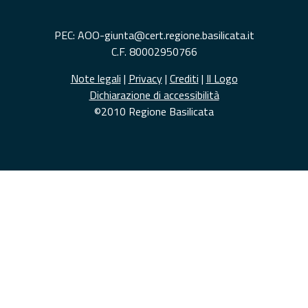
PEC: AOO-giunta@cert.regione.basilicata.it
C.F. 80002950766
Note legali
|
Privacy
|
Crediti
|
Il Logo
Dichiarazione di accessibilità
©2010 Regione Basilicata