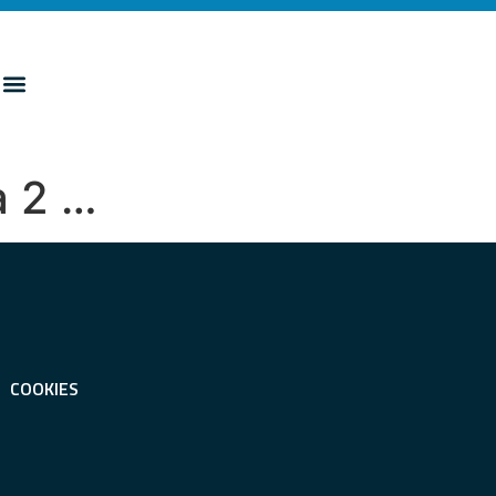
a 2 …
COOKIES