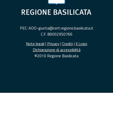
PEC: AOO-giunta@cert.regione.basilicata.it
C.F. 80002950766
Note legali
|
Privacy
|
Crediti
|
Il Logo
Dichiarazione di accessibilità
©2010 Regione Basilicata