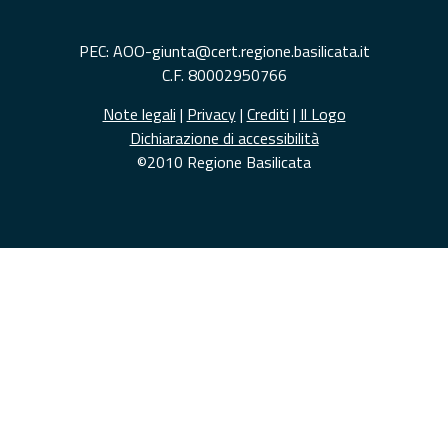
PEC: AOO-giunta@cert.regione.basilicata.it
C.F. 80002950766
Note legali
|
Privacy
|
Crediti
|
Il Logo
Dichiarazione di accessibilità
©2010 Regione Basilicata