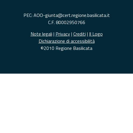
PEC: AOO-giunta@cert.regione.basilicata.it
C.F. 80002950766
Note legali
|
Privacy
|
Crediti
|
Il Logo
Dichiarazione di accessibilità
©2010 Regione Basilicata