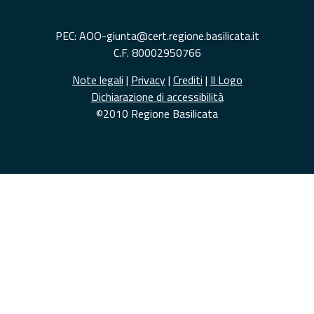
PEC: AOO-giunta@cert.regione.basilicata.it
C.F. 80002950766
Note legali
|
Privacy
|
Crediti
|
Il Logo
Dichiarazione di accessibilità
©2010 Regione Basilicata