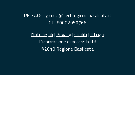
PEC: AOO-giunta@cert.regione.basilicata.it
C.F. 80002950766
Note legali
|
Privacy
|
Crediti
|
Il Logo
Dichiarazione di accessibilità
©2010 Regione Basilicata