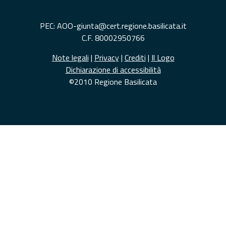
PEC: AOO-giunta@cert.regione.basilicata.it
C.F. 80002950766
Note legali
|
Privacy
|
Crediti
|
Il Logo
Dichiarazione di accessibilità
©2010 Regione Basilicata