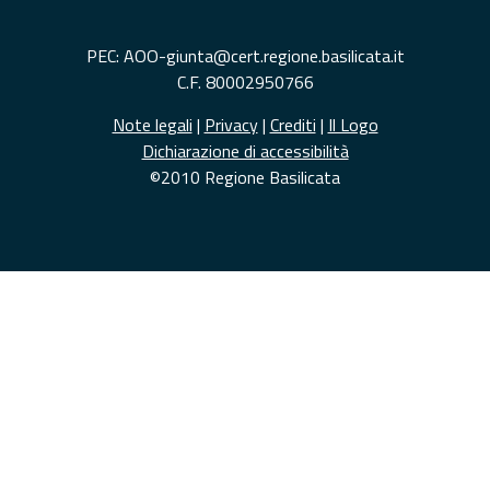
PEC: AOO-giunta@cert.regione.basilicata.it
C.F. 80002950766
Note legali
|
Privacy
|
Crediti
|
Il Logo
Dichiarazione di accessibilità
©2010 Regione Basilicata