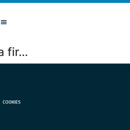
a fir…
COOKIES