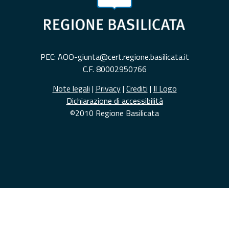
PEC: AOO-giunta@cert.regione.basilicata.it
C.F. 80002950766
Note legali
|
Privacy
|
Crediti
|
Il Logo
Dichiarazione di accessibilità
©2010 Regione Basilicata