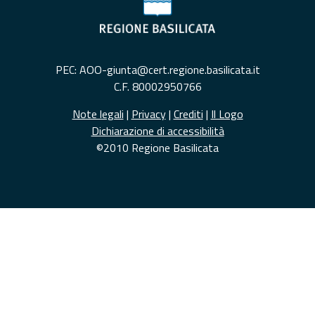
PEC: AOO-giunta@cert.regione.basilicata.it
C.F. 80002950766
Note legali
|
Privacy
|
Crediti
|
Il Logo
Dichiarazione di accessibilità
©2010 Regione Basilicata