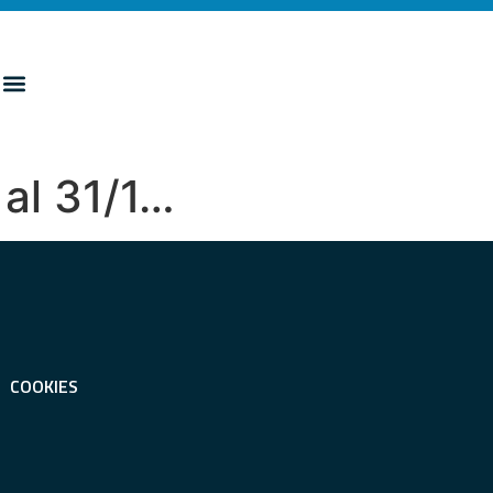
 al 31/1…
COOKIES