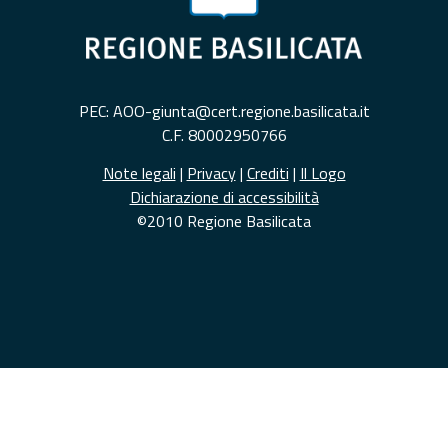
PEC: AOO-giunta@cert.regione.basilicata.it
C.F. 80002950766
Note legali
|
Privacy
|
Crediti
|
Il Logo
Dichiarazione di accessibilità
©2010 Regione Basilicata