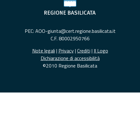
PEC: AOO-giunta@cert.regione.basilicata.it
C.F. 80002950766
Note legali
|
Privacy
|
Crediti
|
Il Logo
Dichiarazione di accessibilità
©2010 Regione Basilicata