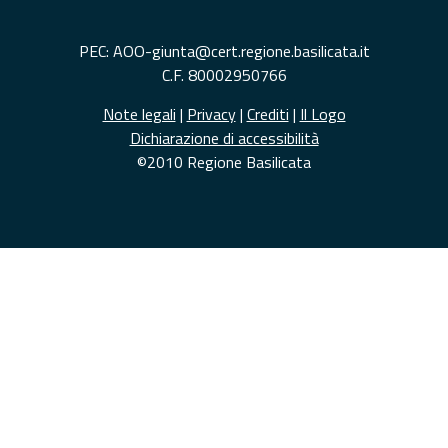
PEC: AOO-giunta@cert.regione.basilicata.it
C.F. 80002950766
Note legali
|
Privacy
|
Crediti
|
Il Logo
Dichiarazione di accessibilità
©2010 Regione Basilicata