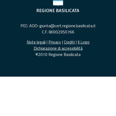
PEC: AOO-giunta@cert.regione.basilicata.it
C.F. 80002950766
Note legali
|
Privacy
|
Crediti
|
Il Logo
Dichiarazione di accessibilità
©2010 Regione Basilicata