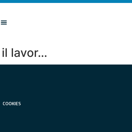
il lavor…
COOKIES