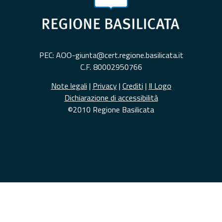
PEC: AOO-giunta@cert.regione.basilicata.it
C.F. 80002950766
Note legali
|
Privacy
|
Crediti
|
Il Logo
Dichiarazione di accessibilità
©2010 Regione Basilicata