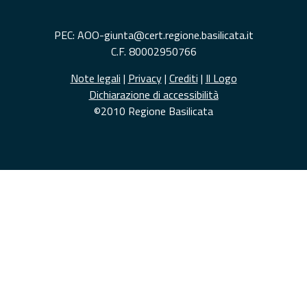
PEC: AOO-giunta@cert.regione.basilicata.it
C.F. 80002950766
Note legali
|
Privacy
|
Crediti
|
Il Logo
Dichiarazione di accessibilità
©2010 Regione Basilicata