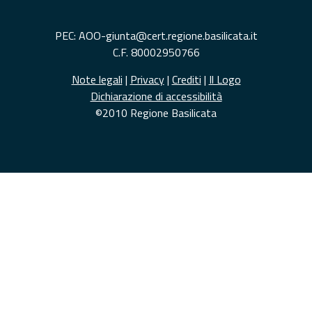
PEC: AOO-giunta@cert.regione.basilicata.it
C.F. 80002950766
Note legali
|
Privacy
|
Crediti
|
Il Logo
Dichiarazione di accessibilità
©2010 Regione Basilicata