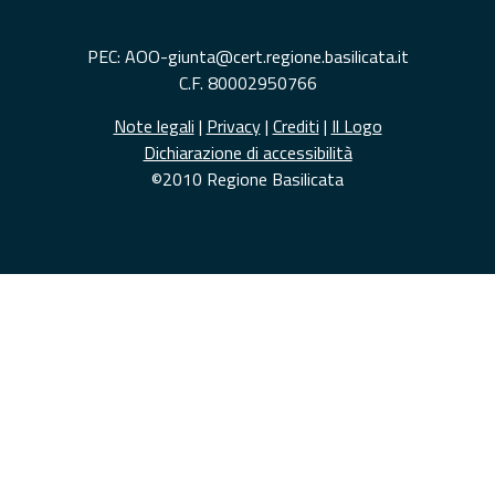
PEC: AOO-giunta@cert.regione.basilicata.it
C.F. 80002950766
Note legali
|
Privacy
|
Crediti
|
Il Logo
Dichiarazione di accessibilità
©2010 Regione Basilicata