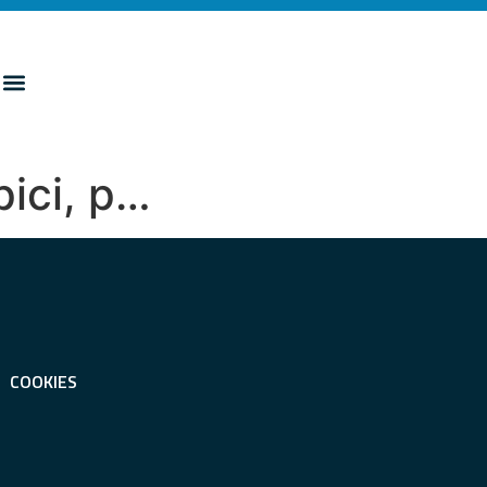
pici, p…
COOKIES