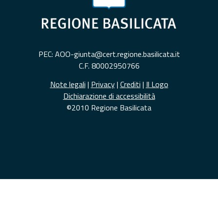
PEC: AOO-giunta@cert.regione.basilicata.it
C.F. 80002950766
Note legali
|
Privacy
|
Crediti
|
Il Logo
Dichiarazione di accessibilità
©2010 Regione Basilicata